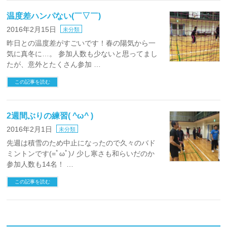
温度差ハンパない(￣▽￣)
2016年2月15日
未分類
昨日との温度差がすごいです！春の陽気から一
気に真冬に…。 参加人数も少ないと思ってまし
たが、意外とたくさん参加 …
この記事を読む
2週間ぶりの練習( ^ω^ )
2016年2月1日
未分類
先週は積雪のため中止になったので久々のバド
ミントンです(=ﾟωﾟ)ﾉ 少し寒さも和らいだのか
参加人数も14名！ …
この記事を読む