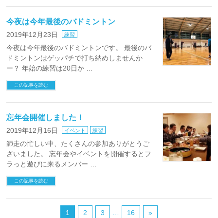
今夜は今年最後のバドミントン
2019年12月23日
練習
今夜は今年最後のバドミントンです。 最後のバ
ドミントンはゲッパチで打ち納めしませんか
ー？ 年始の練習は20日か …
この記事を読む
忘年会開催しました！
2019年12月16日
イベント
練習
師走の忙しい中、たくさんの参加ありがとうご
ざいました。 忘年会やイベントを開催するとフ
ラっと遊びに来るメンバー …
この記事を読む
1
2
3
…
16
»