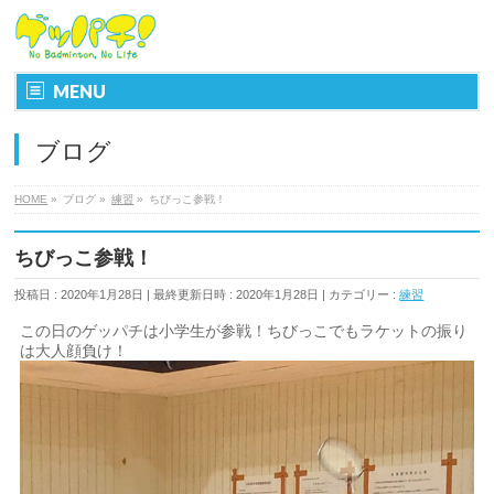
MENU
ブログ
HOME
»
ブログ
»
練習
»
ちびっこ参戦！
ちびっこ参戦！
投稿日 : 2020年1月28日
最終更新日時 : 2020年1月28日
カテゴリー :
練習
この日のゲッパチは小学生が参戦！ちびっこでもラケットの振り
は大人顔負け！