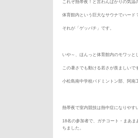
これぞ熱帯夜！と言わんばかりの気温
体育館内という巨大なサウナでハード
それが「ゲッパチ」です。
いや～、ほんっと体育館内のモワッと
この暑さでも動ける若さが羨ましいで
小松島南中学校バドミントン部、阿南
熱帯夜で室内競技は熱中症になりやす
18名の参加者で、ガチコート・まあ
ちました。