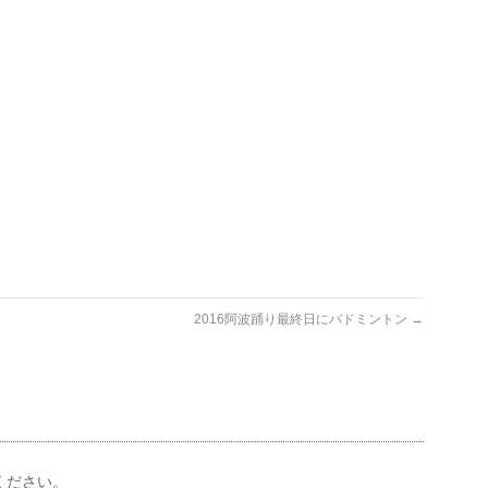
2016阿波踊り最終日にバドミントン
→
ください。