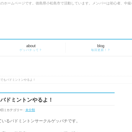
」のホームページです。徳島県小松島市で活動しています。メンバーは初心者、中級
about
blog
ゲッパチって？
毎回更新！？
れでもバドミントンやるよ！
もバドミントンやるよ！
9日
カテゴリー :
未分類
ているバドミントンサークルゲッパチです。