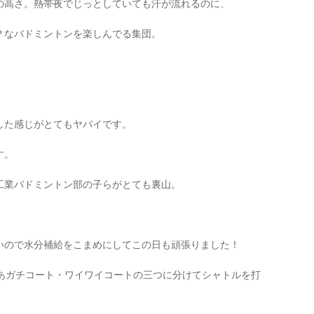
の高さ。熱帯夜でじっとしていても汗が流れるのに、
？なバドミントンを楽しんでる集団。
した感じがとてもヤバイです。
す。
工業バドミントン部の子らがとても裏山。
いので水分補給をこまめにしてこの日も頑張りました！
まあガチコート・ワイワイコートの三つに分けてシャトルを打