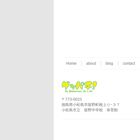
Home
about
blog
contact
〒773-0023
徳島県小松島市坂野町根上り−３７
小松島市立 坂野中学校 体育館