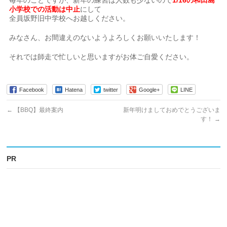
毎年のことですが、新年の練習は人数も少ないので
1/16の和田島
小学校での活動は中止
にして
全員坂野旧中学校へお越しください。
みなさん、お間違えのないようよろしくお願いいたします！
それでは師走で忙しいと思いますがお体ご自愛ください。
Facebook
Hatena
twitter
Google+
LINE
←
【BBQ】最終案内
新年明けましておめでとうございま
す！
→
PR